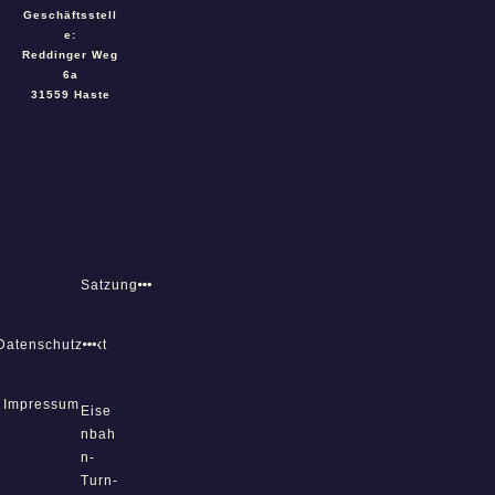
Geschäftsstell
e:
Reddinger Weg
6a
31559 Haste
Satzung
Datenschutz
Kontakt
Impressum
Eise
nbah
n-
Turn-