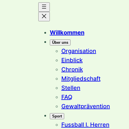
Zum
Inhalt
springen
Willkommen
Über uns
Organisation
Einblick
Chronik
Mitgliedschaft
Stellen
FAQ
Gewaltprävention
Sport
Fussball I. Herren