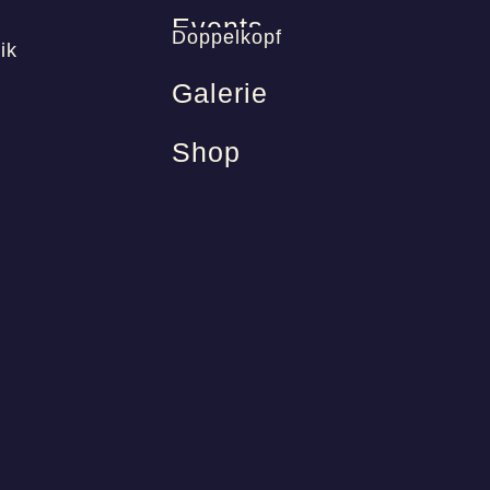
Events
Doppelkopf
ik
Galerie
Shop