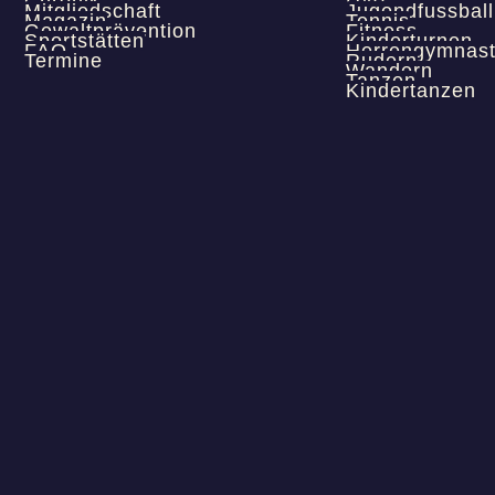
Chronik
Ü40
Mitgliedschaft
Jugendfussball
Magazin
Tennis
Gewaltprävention
Fitness
Sportstätten
Kinderturnen
FAQ
Herrengymnast
Termine
Rudern
Wandern
Tanzen
Kindertanzen