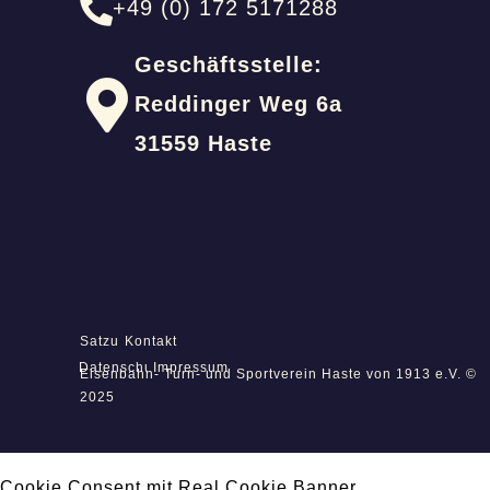
+49 (0) 172 5171288
Geschäftsstelle:
Reddinger Weg 6a
31559 Haste
Satzung
Kontakt
Datenschutz
Impressum
Eisenbahn- Turn- und Sportverein Haste von 1913 e.V. ©
2025
Cookie Consent mit Real Cookie Banner