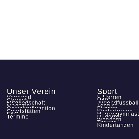
Unser Verein
Sport
Vorstand
I. Herren
Chronik
Ü40
Mitgliedschaft
Jugendfussball
Magazin
Tennis
Gewaltprävention
Fitness
Sportstätten
Kinderturnen
FAQ
Herrengymnast
Termine
Rudern
Wandern
Tanzen
Kindertanzen