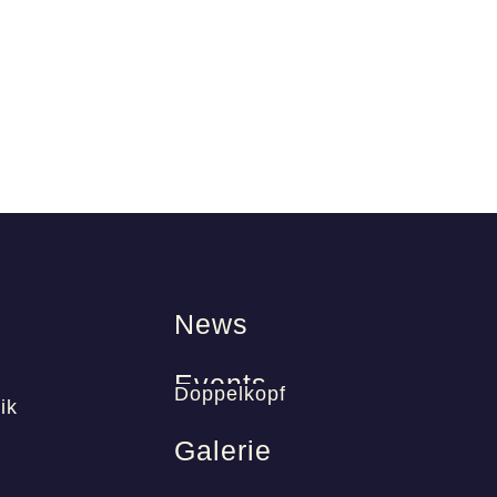
News
Events
Doppelkopf
ik
Galerie