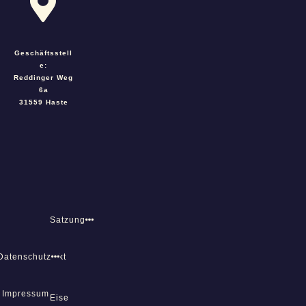
Geschäftsstell
e:
Reddinger Weg
6a
31559 Haste
Satzung
Datenschutz
Kontakt
Impressum
Eise